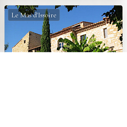
Le Mas d'Issoire
CHARMANTES GÄSTEHAUS
Vier komfortable Zimmer in der
Zur Website
südlichen Ardèche, in der
Direkt beim Eigentümer
mediterranen Landschaft, in einem
buchen
damals verlassenen Weiler. Das Landhaus wurde heute
unter Wahrung des Geistes und der Authentizität des