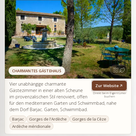
CHARMANTES GÄSTEHAUS
Vier unabhängige charmante
Zur Website
Gästezimmer in einer alten Scheune
Direkt beim Eigentümer
im provenzalischen Stil renoviert, offen
buchen
für den mediterranen Garten und Schwimmbad, nahe
dem Dorf Barjac. Garten, Schwimmbad.
Barjac
Gorges de l'Ardèche
Gorges de la Cèze
Ardèche méridionale