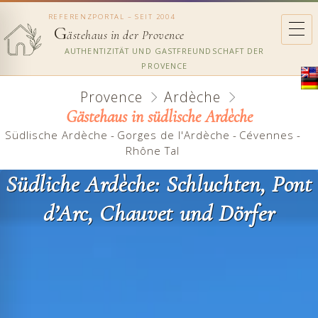
REFERENZPORTAL – SEIT 2004
G
ästehaus in der Provence
AUTHENTIZITÄT UND GASTFREUNDSCHAFT DER
PROVENCE
Provence
Ardèche
Gästehaus in südlische Ardèche
Südlische Ardèche
-
Gorges de l'Ardèche
-
Cévennes
-
Rhône Tal
Südliche Ardèche: Schluchten, Pont
d’Arc, Chauvet und Dörfer