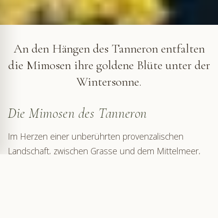
Die Mimosen des Tanneron
An den Hängen des Tanneron entfalten
die Mimosen ihre goldene Blüte unter der
Wintersonne.
Die Mimosen des Tanneron
Im Herzen einer unberührten provenzalischen
Landschaft, zwischen Grasse und dem Mittelmeer,
beherbergt das Massiv des Tanneron eine der
schönsten Ansammlungen von Mimosen in
Frankreich. Jährlich bietet es ein bezauberndes
Naturschauspiel, das das nahende Frühjahr