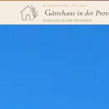
REFERENZPORTAL – SEIT 2004
G
ästehaus in der Prov
AUSFLÜGE IN DER PROVENCE