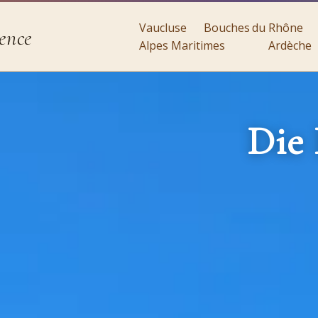
Vaucluse
Bouches du Rhône
ence
Alpes Maritimes
Ardèche
Die 