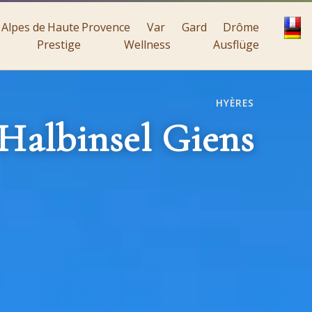
Alpes de Haute Provence
Var
Gard
Drôme
Prestige
Wellness
Ausflüge
HYÈRES
Halbinsel Giens